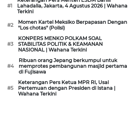
Keterangan Pers Menteri ESDM Bahlil
KAMI
#1
Lahadalia, Jakarta, 4 Agustus 2026 | Wahana
Terkini
PEDOMAN
Momen Kartel Meksiko Berpapasan Dengan
#2
MEDIA
"Los chotas" (Polisi)
SIBER
KONPERS MENKO POLKAM SOAL
#3
STABILITAS POLITIK & KEAMANAN
REDAKSI
NASIONAL | Wahana Terkini
Ribuan orang Jepang berkumpul untuk
KARIR
#4
memprotes pembangunan masjid pertama
di Fujisawa
DISCLAIMER
Keterangan Pers Ketua MPR RI, Usai
#5
Pertemuan dengan Presiden di Istana |
Wahana Terkini
Wahana
News
Regional
WN
SUMUT