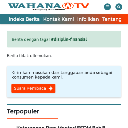
Indeks Berita
Kontak Kami
Info Iklan
Tentang K
WAHANA
Tutup
TV
Berita dengan tagar
#disiplin-finansial
Informasi
Berita tidak ditemukan.
INDEKS
BERITA
Kirimkan masukan dan tanggapan anda sebagai
konsumen kepada kami.
KONTAK
Suara Pembaca
KAMI
INFO
IKLAN
Terpopuler
TENTANG