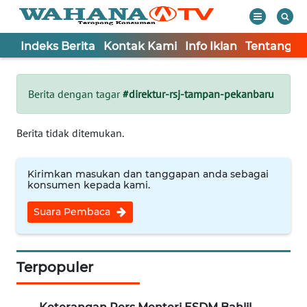
Indeks Berita
Kontak Kami
Info Iklan
Tentang K
WAHANA
Tutup
TV
Berita dengan tagar
#direktur-rsj-tampan-pekanbaru
Informasi
Berita tidak ditemukan.
INDEKS
BERITA
Kirimkan masukan dan tanggapan anda sebagai
konsumen kepada kami.
KONTAK
Suara Pembaca
KAMI
INFO
IKLAN
Terpopuler
TENTANG