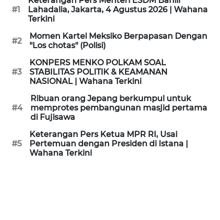
Keterangan Pers Menteri ESDM Bahlil
KAMI
#1
Lahadalia, Jakarta, 4 Agustus 2026 | Wahana
Terkini
PEDOMAN
Momen Kartel Meksiko Berpapasan Dengan
#2
MEDIA
"Los chotas" (Polisi)
SIBER
KONPERS MENKO POLKAM SOAL
#3
STABILITAS POLITIK & KEAMANAN
REDAKSI
NASIONAL | Wahana Terkini
Ribuan orang Jepang berkumpul untuk
KARIR
#4
memprotes pembangunan masjid pertama
di Fujisawa
DISCLAIMER
Keterangan Pers Ketua MPR RI, Usai
#5
Pertemuan dengan Presiden di Istana |
Wahana Terkini
Wahana
News
Regional
WN
SUMUT