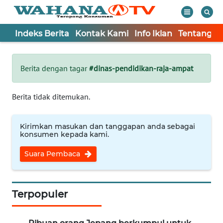
Indeks Berita
Kontak Kami
Info Iklan
Tentang K
WAHANA
Tutup
TV
Berita dengan tagar
#dinas-pendidikan-raja-ampat
Informasi
Berita tidak ditemukan.
INDEKS
BERITA
Kirimkan masukan dan tanggapan anda sebagai
konsumen kepada kami.
KONTAK
Suara Pembaca
KAMI
INFO
IKLAN
Terpopuler
TENTANG