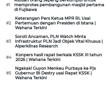
Ribuan orang Jepang berkumpul untuk
KAMI
#1
memprotes pembangunan masjid pertama
di Fujisawa
PEDOMAN
Keterangan Pers Ketua MPR RI, Usai
MEDIA
#2
Pertemuan dengan Presiden di Istana |
SIBER
Wahana Terkini
Soroti Ancaman, PLN Watch Minta
REDAKSI
#3
Infrastruktur PLN Jadi Objek Vital Khusus |
Alperklinas Research
KARIR
Konpers hasil rapat berkala KSSK III tahun
#4
2026 | Wahana Terkini
DISCLAIMER
Ngakak! Guyon Menkeu Purbaya ke Pjs
#5
Gubernur BI Destry usai Rapat KSSK |
Wahana Terkini
Wahana
News
Regional
WN
SUMUT