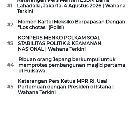
Keterangan Pers Menteri ESDM Bahlil
KAMI
#1
Lahadalia, Jakarta, 4 Agustus 2026 | Wahana
Terkini
PEDOMAN
Momen Kartel Meksiko Berpapasan Dengan
#2
MEDIA
"Los chotas" (Polisi)
SIBER
KONPERS MENKO POLKAM SOAL
#3
STABILITAS POLITIK & KEAMANAN
REDAKSI
NASIONAL | Wahana Terkini
Ribuan orang Jepang berkumpul untuk
KARIR
#4
memprotes pembangunan masjid pertama
di Fujisawa
DISCLAIMER
Keterangan Pers Ketua MPR RI, Usai
#5
Pertemuan dengan Presiden di Istana |
Wahana Terkini
Wahana
News
Regional
WN
SUMUT