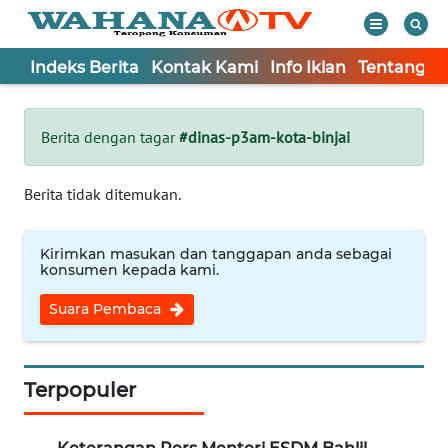
Indeks Berita
Kontak Kami
Info Iklan
Tentang K
WAHANA
Tutup
TV
Berita dengan tagar
#dinas-p3am-kota-binjai
Informasi
Berita tidak ditemukan.
INDEKS
BERITA
Kirimkan masukan dan tanggapan anda sebagai
konsumen kepada kami.
KONTAK
Suara Pembaca
KAMI
INFO
IKLAN
Terpopuler
TENTANG