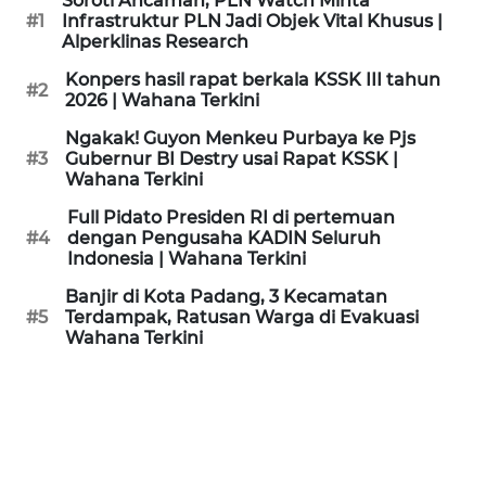
Soroti Ancaman, PLN Watch Minta
KAMI
#1
Infrastruktur PLN Jadi Objek Vital Khusus |
Alperklinas Research
PEDOMAN
Konpers hasil rapat berkala KSSK III tahun
#2
MEDIA
2026 | Wahana Terkini
SIBER
Ngakak! Guyon Menkeu Purbaya ke Pjs
#3
Gubernur BI Destry usai Rapat KSSK |
REDAKSI
Wahana Terkini
Full Pidato Presiden RI di pertemuan
KARIR
#4
dengan Pengusaha KADIN Seluruh
Indonesia | Wahana Terkini
DISCLAIMER
Banjir di Kota Padang, 3 Kecamatan
#5
Terdampak, Ratusan Warga di Evakuasi
Wahana Terkini
Wahana
News
Regional
WN
SUMUT