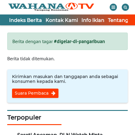
Indeks Berita
Kontak Kami
Info Iklan
Tentang K
WAHANA
Tutup
TV
Berita dengan tagar
#digelar-di-pangaribuan
Informasi
Berita tidak ditemukan.
INDEKS
BERITA
Kirimkan masukan dan tanggapan anda sebagai
konsumen kepada kami.
KONTAK
Suara Pembaca
KAMI
INFO
IKLAN
Terpopuler
TENTANG