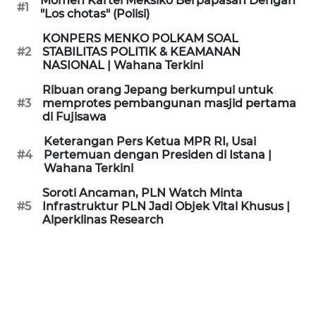
Momen Kartel Meksiko Berpapasan Dengan
#1
KAMI
"Los chotas" (Polisi)
KONPERS MENKO POLKAM SOAL
PEDOMAN
#2
STABILITAS POLITIK & KEAMANAN
MEDIA
NASIONAL | Wahana Terkini
SIBER
Ribuan orang Jepang berkumpul untuk
#3
memprotes pembangunan masjid pertama
REDAKSI
di Fujisawa
Keterangan Pers Ketua MPR RI, Usai
KARIR
#4
Pertemuan dengan Presiden di Istana |
Wahana Terkini
DISCLAIMER
Soroti Ancaman, PLN Watch Minta
#5
Infrastruktur PLN Jadi Objek Vital Khusus |
Alperklinas Research
Wahana
News
Regional
WN
SUMUT