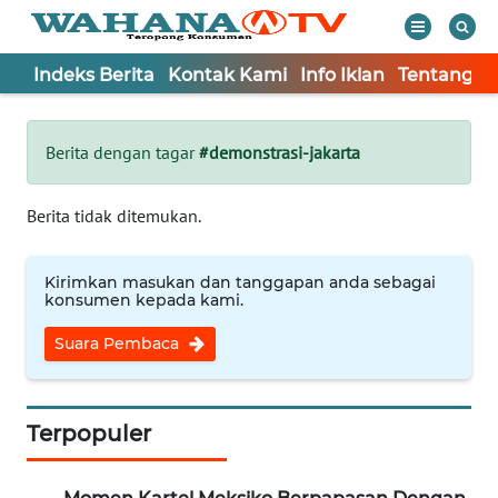
Indeks Berita
Kontak Kami
Info Iklan
Tentang K
WAHANA
Tutup
TV
Berita dengan tagar
#demonstrasi-jakarta
Informasi
Berita tidak ditemukan.
INDEKS
BERITA
Kirimkan masukan dan tanggapan anda sebagai
konsumen kepada kami.
KONTAK
Suara Pembaca
KAMI
INFO
IKLAN
Terpopuler
TENTANG