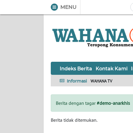
MENU
WAHANA
Tutup
TV
Informasi
INDEKS
BERITA
Indeks Berita
Kontak Kami
KONTAK
Informasi
WAHANA TV
KAMI
INFO
Berita dengan tagar
#demo-anarkhis
IKLAN
TENTANG
Berita tidak ditemukan.
KAMI