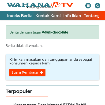
Indeks Berita
Kontak Kami
Info Iklan
Tentang K
WAHANA
Tutup
TV
Berita dengan tagar
#dark-chocolate
Informasi
Berita tidak ditemukan.
INDEKS
BERITA
Kirimkan masukan dan tanggapan anda sebagai
konsumen kepada kami.
KONTAK
Suara Pembaca
KAMI
INFO
IKLAN
Terpopuler
TENTANG