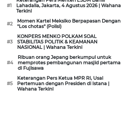
Keterangan Pers Menteri ESDM Bahlil
KAMI
#1
Lahadalia, Jakarta, 4 Agustus 2026 | Wahana
Terkini
PEDOMAN
Momen Kartel Meksiko Berpapasan Dengan
#2
MEDIA
"Los chotas" (Polisi)
SIBER
KONPERS MENKO POLKAM SOAL
#3
STABILITAS POLITIK & KEAMANAN
REDAKSI
NASIONAL | Wahana Terkini
Ribuan orang Jepang berkumpul untuk
KARIR
#4
memprotes pembangunan masjid pertama
di Fujisawa
DISCLAIMER
Keterangan Pers Ketua MPR RI, Usai
#5
Pertemuan dengan Presiden di Istana |
Wahana Terkini
Wahana
News
Regional
WN
SUMUT