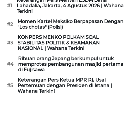
Keterangan Pers Menteri ESDM Bahlil
KAMI
#1
Lahadalia, Jakarta, 4 Agustus 2026 | Wahana
Terkini
PEDOMAN
Momen Kartel Meksiko Berpapasan Dengan
#2
MEDIA
"Los chotas" (Polisi)
SIBER
KONPERS MENKO POLKAM SOAL
#3
STABILITAS POLITIK & KEAMANAN
REDAKSI
NASIONAL | Wahana Terkini
Ribuan orang Jepang berkumpul untuk
KARIR
#4
memprotes pembangunan masjid pertama
di Fujisawa
DISCLAIMER
Keterangan Pers Ketua MPR RI, Usai
#5
Pertemuan dengan Presiden di Istana |
Wahana Terkini
Wahana
News
Regional
WN
SUMUT