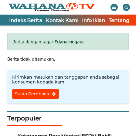
Indeks Berita
Kontak Kami
Info Iklan
Tentang K
WAHANA
Tutup
TV
Berita dengan tagar
#dana-negara
Informasi
Berita tidak ditemukan.
INDEKS
BERITA
Kirimkan masukan dan tanggapan anda sebagai
konsumen kepada kami.
KONTAK
Suara Pembaca
KAMI
INFO
IKLAN
Terpopuler
TENTANG