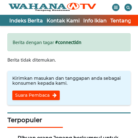
Indeks Berita
Kontak Kami
Info Iklan
Tentang K
WAHANA
Tutup
TV
Berita dengan tagar
#connectidn
Informasi
Berita tidak ditemukan.
INDEKS
BERITA
Kirimkan masukan dan tanggapan anda sebagai
konsumen kepada kami.
KONTAK
Suara Pembaca
KAMI
INFO
IKLAN
Terpopuler
TENTANG