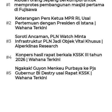
Ribuan orang Jepang berkumpul untuk
KAMI
#1
memprotes pembangunan masjid pertama
di Fujisawa
PEDOMAN
Keterangan Pers Ketua MPR RI, Usai
MEDIA
#2
Pertemuan dengan Presiden di Istana |
SIBER
Wahana Terkini
Soroti Ancaman, PLN Watch Minta
REDAKSI
#3
Infrastruktur PLN Jadi Objek Vital Khusus |
Alperklinas Research
KARIR
Konpers hasil rapat berkala KSSK III tahun
#4
2026 | Wahana Terkini
DISCLAIMER
Ngakak! Guyon Menkeu Purbaya ke Pjs
#5
Gubernur BI Destry usai Rapat KSSK |
Wahana Terkini
Wahana
News
Regional
WN
SUMUT