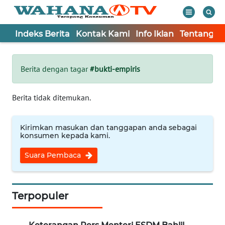
Indeks Berita
Kontak Kami
Info Iklan
Tentang K
WAHANA
Tutup
TV
Berita dengan tagar
#bukti-empiris
Informasi
Berita tidak ditemukan.
INDEKS
BERITA
Kirimkan masukan dan tanggapan anda sebagai
konsumen kepada kami.
KONTAK
Suara Pembaca
KAMI
INFO
IKLAN
Terpopuler
TENTANG