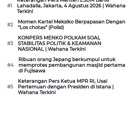
Keterangan Pers Menteri ESDM Bahlil
KAMI
#1
Lahadalia, Jakarta, 4 Agustus 2026 | Wahana
Terkini
PEDOMAN
Momen Kartel Meksiko Berpapasan Dengan
#2
MEDIA
"Los chotas" (Polisi)
SIBER
KONPERS MENKO POLKAM SOAL
#3
STABILITAS POLITIK & KEAMANAN
REDAKSI
NASIONAL | Wahana Terkini
Ribuan orang Jepang berkumpul untuk
KARIR
#4
memprotes pembangunan masjid pertama
di Fujisawa
DISCLAIMER
Keterangan Pers Ketua MPR RI, Usai
#5
Pertemuan dengan Presiden di Istana |
Wahana Terkini
Wahana
News
Regional
WN
SUMUT