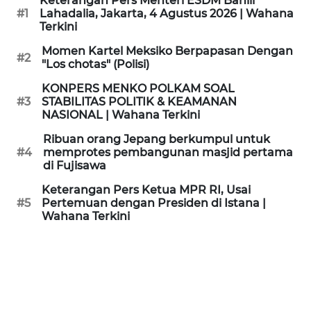
Keterangan Pers Menteri ESDM Bahlil
KAMI
#1
Lahadalia, Jakarta, 4 Agustus 2026 | Wahana
Terkini
PEDOMAN
Momen Kartel Meksiko Berpapasan Dengan
#2
MEDIA
"Los chotas" (Polisi)
SIBER
KONPERS MENKO POLKAM SOAL
#3
STABILITAS POLITIK & KEAMANAN
REDAKSI
NASIONAL | Wahana Terkini
Ribuan orang Jepang berkumpul untuk
KARIR
#4
memprotes pembangunan masjid pertama
di Fujisawa
DISCLAIMER
Keterangan Pers Ketua MPR RI, Usai
#5
Pertemuan dengan Presiden di Istana |
Wahana Terkini
Wahana
News
Regional
WN
SUMUT