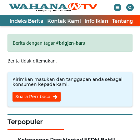
Indeks Berita
Kontak Kami
Info Iklan
Tentang K
WAHANA
Tutup
TV
Berita dengan tagar
#brigjen-baru
Informasi
Berita tidak ditemukan.
INDEKS
BERITA
Kirimkan masukan dan tanggapan anda sebagai
konsumen kepada kami.
KONTAK
Suara Pembaca
KAMI
INFO
IKLAN
Terpopuler
TENTANG