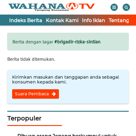
Indeks Berita
Kontak Kami
Info Iklan
Tentang K
WAHANA
Tutup
TV
Berita dengan tagar
#brigadir-rizka-sintian
Informasi
Berita tidak ditemukan.
INDEKS
BERITA
Kirimkan masukan dan tanggapan anda sebagai
konsumen kepada kami.
KONTAK
Suara Pembaca
KAMI
INFO
IKLAN
Terpopuler
TENTANG