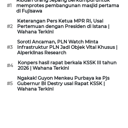
Ribuan orang Jepang berkumpul untuk
KAMI
#1
memprotes pembangunan masjid pertama
di Fujisawa
PEDOMAN
Keterangan Pers Ketua MPR RI, Usai
MEDIA
#2
Pertemuan dengan Presiden di Istana |
SIBER
Wahana Terkini
Soroti Ancaman, PLN Watch Minta
REDAKSI
#3
Infrastruktur PLN Jadi Objek Vital Khusus |
Alperklinas Research
KARIR
Konpers hasil rapat berkala KSSK III tahun
#4
2026 | Wahana Terkini
DISCLAIMER
Ngakak! Guyon Menkeu Purbaya ke Pjs
#5
Gubernur BI Destry usai Rapat KSSK |
Wahana Terkini
Wahana
News
Regional
WN
SUMUT