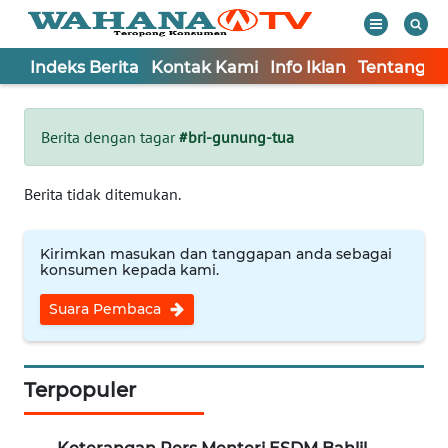
Indeks Berita
Kontak Kami
Info Iklan
Tentang K
WAHANA
Tutup
TV
Berita dengan tagar
#bri-gunung-tua
Informasi
Berita tidak ditemukan.
INDEKS
BERITA
Kirimkan masukan dan tanggapan anda sebagai
konsumen kepada kami.
KONTAK
Suara Pembaca
KAMI
INFO
IKLAN
Terpopuler
TENTANG