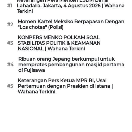
Keterangan Pers Menteri ESDM Bahlil
KAMI
#1
Lahadalia, Jakarta, 4 Agustus 2026 | Wahana
Terkini
PEDOMAN
Momen Kartel Meksiko Berpapasan Dengan
#2
MEDIA
"Los chotas" (Polisi)
SIBER
KONPERS MENKO POLKAM SOAL
#3
STABILITAS POLITIK & KEAMANAN
REDAKSI
NASIONAL | Wahana Terkini
Ribuan orang Jepang berkumpul untuk
KARIR
#4
memprotes pembangunan masjid pertama
di Fujisawa
DISCLAIMER
Keterangan Pers Ketua MPR RI, Usai
#5
Pertemuan dengan Presiden di Istana |
Wahana Terkini
Wahana
News
Regional
WN
SUMUT