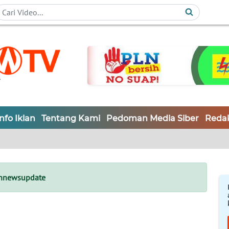
Info Iklan
Tentang Kami
Pedoman Media Siber
Redak
nnewsupdate