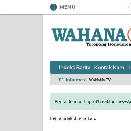
MENU
WAHANA
Tutup
TV
Informasi
INDEKS
BERITA
Indeks Berita
Kontak Kami
KONTAK
Informasi
WAHANA TV
KAMI
INFO
Berita dengan tagar
#breaking_news\
IKLAN
TENTANG
Berita tidak ditemukan.
KAMI