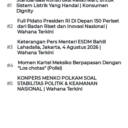
Standarisasi Konstruksi Kelistrikan, untuk
KAMI
#1
Sistem Listrik Yang Handal | Konsumen
Dignity
PEDOMAN
Full Pidato Presiden RI Di Depan 150 Periset
MEDIA
#2
dari Badan Riset dan Inovasi Nasional |
SIBER
Wahana Terkini
Keterangan Pers Menteri ESDM Bahlil
REDAKSI
#3
Lahadalia, Jakarta, 4 Agustus 2026 |
Wahana Terkini
KARIR
Momen Kartel Meksiko Berpapasan Dengan
#4
"Los chotas" (Polisi)
DISCLAIMER
KONPERS MENKO POLKAM SOAL
#5
STABILITAS POLITIK & KEAMANAN
NASIONAL | Wahana Terkini
Wahana
News
Regional
WN
SUMUT