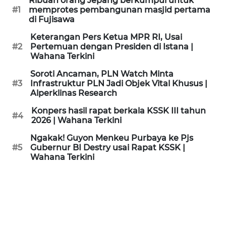
Ribuan orang Jepang berkumpul untuk
KAMI
#1
memprotes pembangunan masjid pertama
di Fujisawa
PEDOMAN
Keterangan Pers Ketua MPR RI, Usai
MEDIA
#2
Pertemuan dengan Presiden di Istana |
SIBER
Wahana Terkini
Soroti Ancaman, PLN Watch Minta
REDAKSI
#3
Infrastruktur PLN Jadi Objek Vital Khusus |
Alperklinas Research
KARIR
Konpers hasil rapat berkala KSSK III tahun
#4
2026 | Wahana Terkini
DISCLAIMER
Ngakak! Guyon Menkeu Purbaya ke Pjs
#5
Gubernur BI Destry usai Rapat KSSK |
Wahana Terkini
Wahana
News
Regional
WN
SUMUT