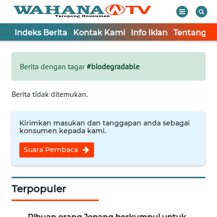
Indeks Berita
Kontak Kami
Info Iklan
Tentang K
WAHANA
Tutup
TV
Berita dengan tagar
#biodegradable
Informasi
Berita tidak ditemukan.
INDEKS
BERITA
Kirimkan masukan dan tanggapan anda sebagai
konsumen kepada kami.
KONTAK
Suara Pembaca
KAMI
INFO
IKLAN
Terpopuler
TENTANG