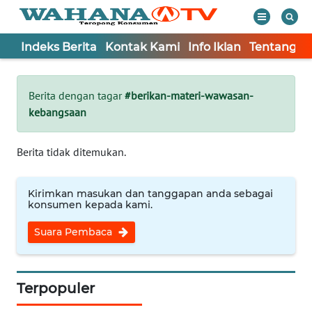
Indeks Berita
Kontak Kami
Info Iklan
Tentang K
WAHANA
Tutup
TV
Berita dengan tagar
#berikan-materi-wawasan-
kebangsaan
Informasi
INDEKS
Berita tidak ditemukan.
BERITA
Kirimkan masukan dan tanggapan anda sebagai
KONTAK
konsumen kepada kami.
KAMI
Suara Pembaca
INFO
IKLAN
Terpopuler
TENTANG