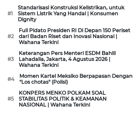
KAMI
Standarisasi Konstruksi Kelistrikan, untuk
#1
Sistem Listrik Yang Handal | Konsumen
Dignity
PEDOMAN
MEDIA
Full Pidato Presiden RI Di Depan 150 Periset
SIBER
#2
dari Badan Riset dan Inovasi Nasional |
Wahana Terkini
REDAKSI
Keterangan Pers Menteri ESDM Bahlil
#3
Lahadalia, Jakarta, 4 Agustus 2026 |
Wahana Terkini
KARIR
Momen Kartel Meksiko Berpapasan Dengan
#4
"Los chotas" (Polisi)
DISCLAIMER
KONPERS MENKO POLKAM SOAL
Wahana
#5
STABILITAS POLITIK & KEAMANAN
News
NASIONAL | Wahana Terkini
Regional
WN
SUMUT