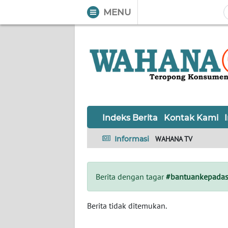
MENU
WAHANA
Tutup
TV
Informasi
INDEKS
BERITA
Indeks Berita
Kontak Kami
KONTAK
Informasi
WAHANA TV
KAMI
INFO
Berita dengan tagar
#bantuankepadas
IKLAN
TENTANG
Berita tidak ditemukan.
KAMI