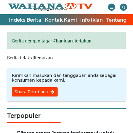
Indeks Berita
Kontak Kami
Info Iklan
Tentang K
WAHANA
Tutup
TV
Berita dengan tagar
#bantuan-tertahan
Informasi
Berita tidak ditemukan.
INDEKS
BERITA
Kirimkan masukan dan tanggapan anda sebagai
konsumen kepada kami.
KONTAK
Suara Pembaca
KAMI
INFO
IKLAN
Terpopuler
TENTANG