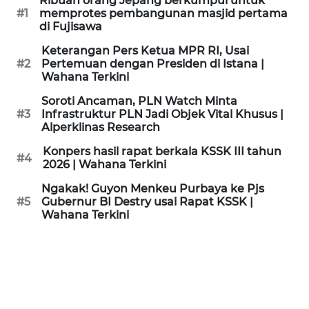
Ribuan orang Jepang berkumpul untuk
KAMI
#1
memprotes pembangunan masjid pertama
di Fujisawa
PEDOMAN
Keterangan Pers Ketua MPR RI, Usai
MEDIA
#2
Pertemuan dengan Presiden di Istana |
SIBER
Wahana Terkini
Soroti Ancaman, PLN Watch Minta
REDAKSI
#3
Infrastruktur PLN Jadi Objek Vital Khusus |
Alperklinas Research
KARIR
Konpers hasil rapat berkala KSSK III tahun
#4
2026 | Wahana Terkini
DISCLAIMER
Ngakak! Guyon Menkeu Purbaya ke Pjs
#5
Gubernur BI Destry usai Rapat KSSK |
Wahana Terkini
Wahana
News
Regional
WN
SUMUT