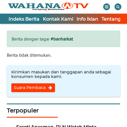
Indeks Berita
Kontak Kami
Info Iklan
Tentang K
WAHANA
Tutup
TV
Berita dengan tagar
#banharkat
Informasi
Berita tidak ditemukan.
INDEKS
BERITA
Kirimkan masukan dan tanggapan anda sebagai
konsumen kepada kami.
KONTAK
Suara Pembaca
KAMI
INFO
IKLAN
Terpopuler
TENTANG