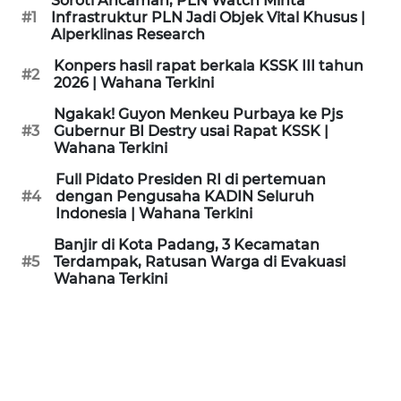
Soroti Ancaman, PLN Watch Minta
KAMI
#1
Infrastruktur PLN Jadi Objek Vital Khusus |
Alperklinas Research
PEDOMAN
Konpers hasil rapat berkala KSSK III tahun
#2
MEDIA
2026 | Wahana Terkini
SIBER
Ngakak! Guyon Menkeu Purbaya ke Pjs
#3
Gubernur BI Destry usai Rapat KSSK |
REDAKSI
Wahana Terkini
Full Pidato Presiden RI di pertemuan
KARIR
#4
dengan Pengusaha KADIN Seluruh
Indonesia | Wahana Terkini
DISCLAIMER
Banjir di Kota Padang, 3 Kecamatan
#5
Terdampak, Ratusan Warga di Evakuasi
Wahana Terkini
Wahana
News
Regional
WN
SUMUT