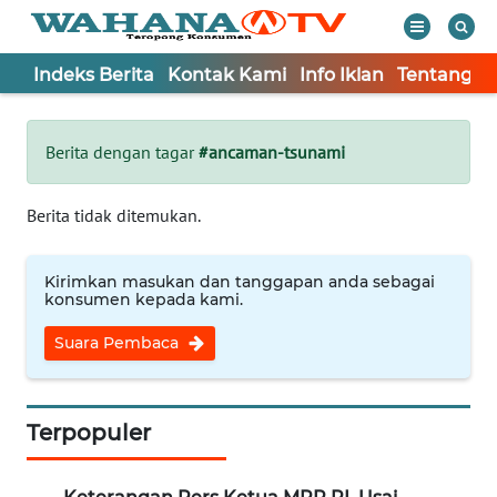
Indeks Berita
Kontak Kami
Info Iklan
Tentang K
WAHANA
Tutup
TV
Berita dengan tagar
#ancaman-tsunami
Informasi
Berita tidak ditemukan.
INDEKS
BERITA
Kirimkan masukan dan tanggapan anda sebagai
konsumen kepada kami.
KONTAK
Suara Pembaca
KAMI
INFO
IKLAN
Terpopuler
TENTANG