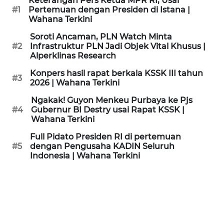
Keterangan Pers Ketua MPR RI, Usai
KAMI
#1
Pertemuan dengan Presiden di Istana |
Wahana Terkini
PEDOMAN
Soroti Ancaman, PLN Watch Minta
MEDIA
#2
Infrastruktur PLN Jadi Objek Vital Khusus |
SIBER
Alperklinas Research
Konpers hasil rapat berkala KSSK III tahun
#3
REDAKSI
2026 | Wahana Terkini
Ngakak! Guyon Menkeu Purbaya ke Pjs
KARIR
#4
Gubernur BI Destry usai Rapat KSSK |
Wahana Terkini
DISCLAIMER
Full Pidato Presiden RI di pertemuan
#5
dengan Pengusaha KADIN Seluruh
Indonesia | Wahana Terkini
Wahana
News
Regional
WN
SUMUT