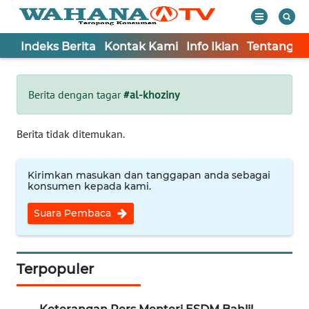
Indeks Berita
Kontak Kami
Info Iklan
Tentang K
WAHANA
Tutup
TV
Berita dengan tagar
#al-khoziny
Informasi
Berita tidak ditemukan.
INDEKS
BERITA
Kirimkan masukan dan tanggapan anda sebagai
konsumen kepada kami.
KONTAK
Suara Pembaca
KAMI
INFO
IKLAN
Terpopuler
TENTANG