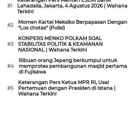
Keterangan Pers Menteri ESDM Bahlil
KAMI
#1
Lahadalia, Jakarta, 4 Agustus 2026 | Wahana
Terkini
PEDOMAN
Momen Kartel Meksiko Berpapasan Dengan
#2
MEDIA
"Los chotas" (Polisi)
SIBER
KONPERS MENKO POLKAM SOAL
#3
STABILITAS POLITIK & KEAMANAN
REDAKSI
NASIONAL | Wahana Terkini
Ribuan orang Jepang berkumpul untuk
KARIR
#4
memprotes pembangunan masjid pertama
di Fujisawa
DISCLAIMER
Keterangan Pers Ketua MPR RI, Usai
#5
Pertemuan dengan Presiden di Istana |
Wahana Terkini
Wahana
News
Regional
WN
SUMUT