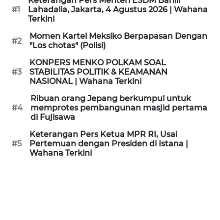
Keterangan Pers Menteri ESDM Bahlil
KAMI
#1
Lahadalia, Jakarta, 4 Agustus 2026 | Wahana
Terkini
PEDOMAN
Momen Kartel Meksiko Berpapasan Dengan
#2
MEDIA
"Los chotas" (Polisi)
SIBER
KONPERS MENKO POLKAM SOAL
#3
STABILITAS POLITIK & KEAMANAN
REDAKSI
NASIONAL | Wahana Terkini
Ribuan orang Jepang berkumpul untuk
KARIR
#4
memprotes pembangunan masjid pertama
di Fujisawa
DISCLAIMER
Keterangan Pers Ketua MPR RI, Usai
#5
Pertemuan dengan Presiden di Istana |
Wahana Terkini
Wahana
News
Regional
WN
SUMUT