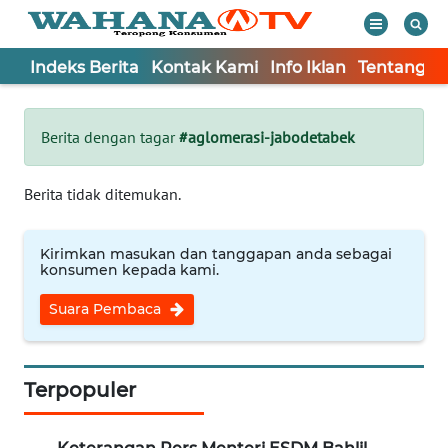
Indeks Berita
Kontak Kami
Info Iklan
Tentang K
WAHANA
Tutup
TV
Berita dengan tagar
#aglomerasi-jabodetabek
Informasi
Berita tidak ditemukan.
INDEKS
BERITA
Kirimkan masukan dan tanggapan anda sebagai
konsumen kepada kami.
KONTAK
Suara Pembaca
KAMI
INFO
IKLAN
Terpopuler
TENTANG