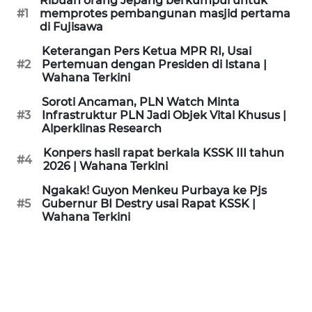
Ribuan orang Jepang berkumpul untuk
KAMI
#1
memprotes pembangunan masjid pertama
di Fujisawa
PEDOMAN
Keterangan Pers Ketua MPR RI, Usai
MEDIA
#2
Pertemuan dengan Presiden di Istana |
SIBER
Wahana Terkini
Soroti Ancaman, PLN Watch Minta
REDAKSI
#3
Infrastruktur PLN Jadi Objek Vital Khusus |
Alperklinas Research
KARIR
Konpers hasil rapat berkala KSSK III tahun
#4
2026 | Wahana Terkini
DISCLAIMER
Ngakak! Guyon Menkeu Purbaya ke Pjs
#5
Gubernur BI Destry usai Rapat KSSK |
Wahana Terkini
Wahana
News
Regional
WN
SUMUT