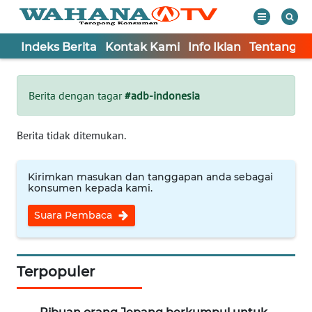
Indeks Berita
Kontak Kami
Info Iklan
Tentang K
WAHANA
Tutup
TV
Berita dengan tagar
#adb-indonesia
Informasi
Berita tidak ditemukan.
INDEKS
BERITA
Kirimkan masukan dan tanggapan anda sebagai
konsumen kepada kami.
KONTAK
Suara Pembaca
KAMI
INFO
IKLAN
Terpopuler
TENTANG