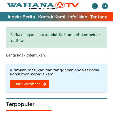
Indeks Berita
Kontak Kami
Info Iklan
Tentang K
WAHANA
Tutup
TV
Berita dengan tagar
#abdul-faris-umlati-dan-petrus-
kasihiw
Informasi
INDEKS
Berita tidak ditemukan.
BERITA
Kirimkan masukan dan tanggapan anda sebagai
KONTAK
konsumen kepada kami.
KAMI
Suara Pembaca
INFO
IKLAN
Terpopuler
TENTANG