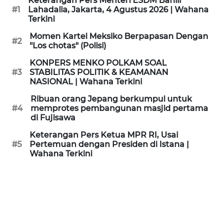
Keterangan Pers Menteri ESDM Bahlil
KAMI
#1
Lahadalia, Jakarta, 4 Agustus 2026 | Wahana
Terkini
PEDOMAN
Momen Kartel Meksiko Berpapasan Dengan
#2
MEDIA
"Los chotas" (Polisi)
SIBER
KONPERS MENKO POLKAM SOAL
#3
STABILITAS POLITIK & KEAMANAN
REDAKSI
NASIONAL | Wahana Terkini
Ribuan orang Jepang berkumpul untuk
KARIR
#4
memprotes pembangunan masjid pertama
di Fujisawa
DISCLAIMER
Keterangan Pers Ketua MPR RI, Usai
#5
Pertemuan dengan Presiden di Istana |
Wahana Terkini
Wahana
News
Regional
WN
SUMUT