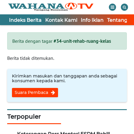
Indeks Berita
Kontak Kami
Info Iklan
Tentang K
WAHANA
Tutup
TV
Berita dengan tagar
#34-unit-rehab-ruang-kelas
Informasi
Berita tidak ditemukan.
INDEKS
BERITA
Kirimkan masukan dan tanggapan anda sebagai
konsumen kepada kami.
KONTAK
Suara Pembaca
KAMI
INFO
IKLAN
Terpopuler
TENTANG