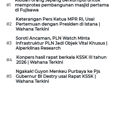
Ribuan orang Jepang berkumpul untuk
KAMI
#1
memprotes pembangunan masjid pertama
di Fujisawa
PEDOMAN
Keterangan Pers Ketua MPR RI, Usai
MEDIA
#2
Pertemuan dengan Presiden di Istana |
SIBER
Wahana Terkini
Soroti Ancaman, PLN Watch Minta
REDAKSI
#3
Infrastruktur PLN Jadi Objek Vital Khusus |
Alperklinas Research
KARIR
Konpers hasil rapat berkala KSSK III tahun
#4
2026 | Wahana Terkini
DISCLAIMER
Ngakak! Guyon Menkeu Purbaya ke Pjs
#5
Gubernur BI Destry usai Rapat KSSK |
Wahana Terkini
Wahana
News
Regional
WN
SUMUT