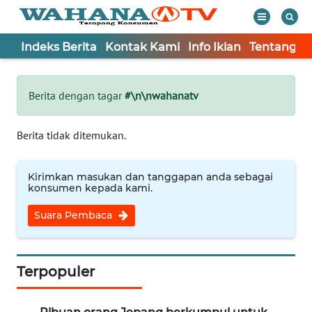
Indeks Berita
Kontak Kami
Info Iklan
Tentang K
WAHANA
Tutup
TV
Berita dengan tagar
#\n\nwahanatv
Informasi
Berita tidak ditemukan.
INDEKS
BERITA
Kirimkan masukan dan tanggapan anda sebagai
konsumen kepada kami.
KONTAK
Suara Pembaca
KAMI
INFO
IKLAN
Terpopuler
TENTANG