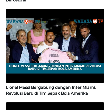
Barcelona
WN
PAPUA
BARAT
WN
RIAU
WN
SERAMBI
WN
JAMBI
WN
Lionel Messi Bergabung dengan Inter Miami,
SULTRA
Revolusi Baru di Tim Sepak Bola Amerika
WN
NTB