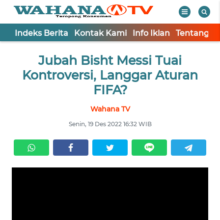
Indeks Berita
Kontak Kami
Info Iklan
Tentang K
WAHANA
Tutup
Jubah Bisht Messi Tuai
TV
Kontroversi, Langgar Aturan
Informasi
FIFA?
INDEKS
Wahana TV
BERITA
Senin, 19 Des 2022 16:32 WIB
KONTAK
KAMI
INFO
IKLAN
TENTANG