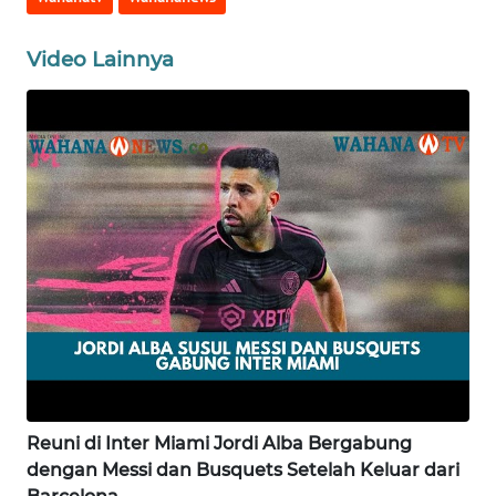
WN
Video Lainnya
JAKARTA
WN
JABAR
WN
BANTEN
WN
NTT
WN
KEPRI
Reuni di Inter Miami Jordi Alba Bergabung
WN
PAPUA
dengan Messi dan Busquets Setelah Keluar dari