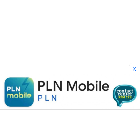
WN
LABUANBAJO
WN
BORNEO
Wahana
Media
X
Group
WAHANA
NEWS
WAHANA
TANI
WAHANA
ADVOKAT