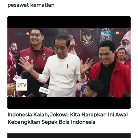
pesawat kematian
WN
NIAS
WN
LANGKAT
WN
TAPANULI
SELATAN
WN
TANJUNG
LESUNG
Indonesia Kalah, Jokowi: Kita Harapkan Ini Awal
WN
Kebangkitan Sepak Bola Indonesia
KARO