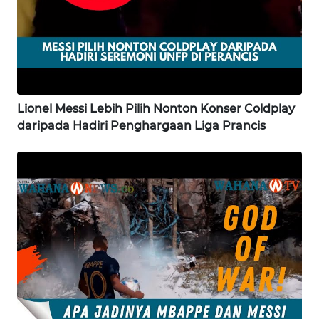
WN
KALBAR
WN
KALTENG
Lionel Messi Lebih Pilih Nonton Konser Coldplay
daripada Hadiri Penghargaan Liga Prancis
WN
KALTARA
WN
KALSEL
WN
KALTIM
WN
SULSEL