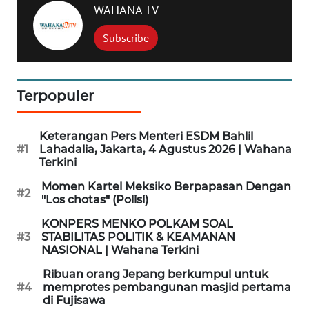
WAHANA TV
WN
SIMALUNGUN
Subscribe
WN
LABUHANBATU
Terpopuler
WN
TAPANULI
Keterangan Pers Menteri ESDM Bahlil
TENGAH
#1
Lahadalia, Jakarta, 4 Agustus 2026 | Wahana
Terkini
WN DELI
Momen Kartel Meksiko Berpapasan Dengan
SERDANG
#2
"Los chotas" (Polisi)
KONPERS MENKO POLKAM SOAL
WN
#3
STABILITAS POLITIK & KEAMANAN
TEBING
NASIONAL | Wahana Terkini
TINGGI
Ribuan orang Jepang berkumpul untuk
#4
memprotes pembangunan masjid pertama
WN
di Fujisawa
PAKPAK