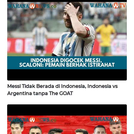
WN
SULTENG
WN
SULBAR
WN
BABEL
WN
SUMBAR
Messi Tidak Berada di Indonesia, Indonesia vs
Argentina tanpa The GOAT
WN
SUMSEL
WN
BENGKULU