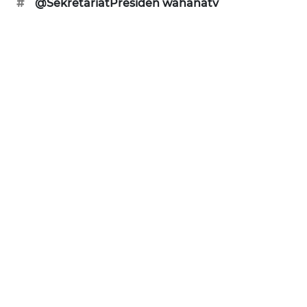
#
@SekretariatPresiden wahanatv
SAMOSIR
WN
PADANG
LAWAS
WN
SUMEDANG
WN
CIANJUR
WN
KEPULAUAN
SERIBU
WN
TANGERANG