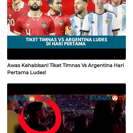
WN
LAMPUNG
WN
JATENG
WN
NUSANTARA
Awas Kehabisan! Tiket Timnas Vs Argentina Hari
Pertama Ludes!
WN
JOGJA
WN
JATIM
WN
BALI