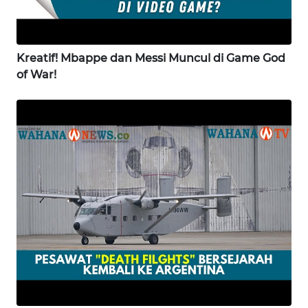
WN
GORONTALO
Kreatif! Mbappe dan Messi Muncul di Game God
WN
of War!
SULUT
WN
MALUKU
WN
MALUT
WN
DAIRI
WN
DANAU
TOBA