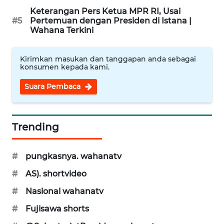
Keterangan Pers Ketua MPR RI, Usai
#5
Pertemuan dengan Presiden di Istana |
WN
Wahana Terkini
KARAWANG
Kirimkan masukan dan tanggapan anda sebagai
WN
konsumen kepada kami.
BEKASI
Suara Pembaca
WN
BOGOR
Trending
WN
DEPOK
#
pungkasnya. wahanatv
#
AS). shortvideo
WN
TAPANULI
#
Nasional wahanatv
UTARA
#
Fujisawa shorts
WN