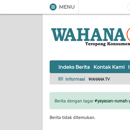
MENU
WAHANA
Tutup
TV
Informasi
INDEKS
BERITA
Indeks Berita
Kontak Kami
KONTAK
Informasi
WAHANA TV
KAMI
INFO
Berita dengan tagar
#yayasan-rumah-
IKLAN
TENTANG
Berita tidak ditemukan.
KAMI