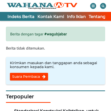
Indeks Berita
Kontak Kami
Info Iklan
Tentang K
WAHANA
Tutup
TV
Berita dengan tagar
#wagubjabar
Informasi
Berita tidak ditemukan.
INDEKS
BERITA
Kirimkan masukan dan tanggapan anda sebagai
konsumen kepada kami.
KONTAK
Suara Pembaca
KAMI
INFO
IKLAN
Terpopuler
TENTANG