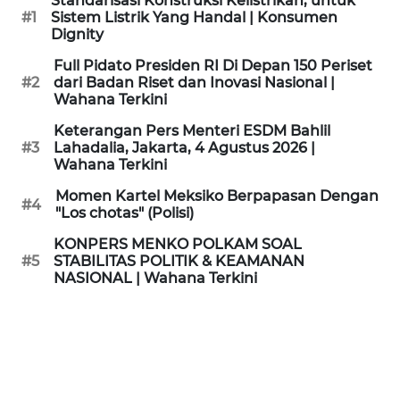
Standarisasi Konstruksi Kelistrikan, untuk
KAMI
#1
Sistem Listrik Yang Handal | Konsumen
Dignity
PEDOMAN
Full Pidato Presiden RI Di Depan 150 Periset
MEDIA
#2
dari Badan Riset dan Inovasi Nasional |
SIBER
Wahana Terkini
Keterangan Pers Menteri ESDM Bahlil
REDAKSI
#3
Lahadalia, Jakarta, 4 Agustus 2026 |
Wahana Terkini
KARIR
Momen Kartel Meksiko Berpapasan Dengan
#4
"Los chotas" (Polisi)
DISCLAIMER
KONPERS MENKO POLKAM SOAL
#5
STABILITAS POLITIK & KEAMANAN
NASIONAL | Wahana Terkini
Wahana
News
Regional
WN
SUMUT