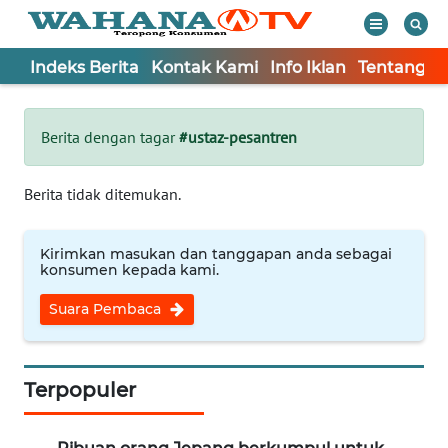
Indeks Berita
Kontak Kami
Info Iklan
Tentang K
WAHANA
Tutup
TV
Berita dengan tagar
#ustaz-pesantren
Informasi
Berita tidak ditemukan.
INDEKS
BERITA
Kirimkan masukan dan tanggapan anda sebagai
konsumen kepada kami.
KONTAK
Suara Pembaca
KAMI
INFO
IKLAN
Terpopuler
TENTANG