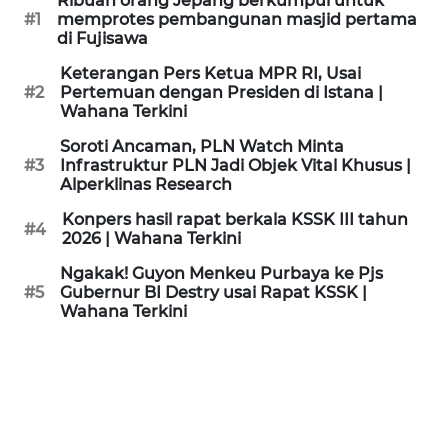
Ribuan orang Jepang berkumpul untuk
KAMI
#1
memprotes pembangunan masjid pertama
di Fujisawa
PEDOMAN
Keterangan Pers Ketua MPR RI, Usai
MEDIA
#2
Pertemuan dengan Presiden di Istana |
SIBER
Wahana Terkini
Soroti Ancaman, PLN Watch Minta
REDAKSI
#3
Infrastruktur PLN Jadi Objek Vital Khusus |
Alperklinas Research
KARIR
Konpers hasil rapat berkala KSSK III tahun
#4
2026 | Wahana Terkini
DISCLAIMER
Ngakak! Guyon Menkeu Purbaya ke Pjs
#5
Gubernur BI Destry usai Rapat KSSK |
Wahana Terkini
Wahana
News
Regional
WN
SUMUT