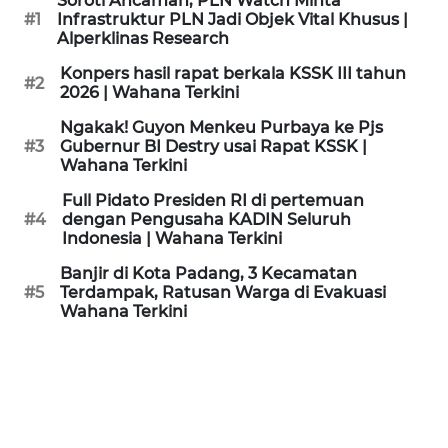
Soroti Ancaman, PLN Watch Minta
KAMI
#1
Infrastruktur PLN Jadi Objek Vital Khusus |
Alperklinas Research
PEDOMAN
Konpers hasil rapat berkala KSSK III tahun
#2
MEDIA
2026 | Wahana Terkini
SIBER
Ngakak! Guyon Menkeu Purbaya ke Pjs
#3
Gubernur BI Destry usai Rapat KSSK |
REDAKSI
Wahana Terkini
Full Pidato Presiden RI di pertemuan
KARIR
#4
dengan Pengusaha KADIN Seluruh
Indonesia | Wahana Terkini
DISCLAIMER
Banjir di Kota Padang, 3 Kecamatan
#5
Terdampak, Ratusan Warga di Evakuasi
Wahana Terkini
Wahana
News
Regional
WN
SUMUT