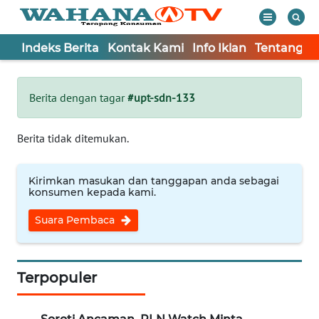
Indeks Berita
Kontak Kami
Info Iklan
Tentang K
WAHANA
Tutup
TV
Berita dengan tagar
#upt-sdn-133
Informasi
Berita tidak ditemukan.
INDEKS
BERITA
Kirimkan masukan dan tanggapan anda sebagai
konsumen kepada kami.
KONTAK
Suara Pembaca
KAMI
INFO
IKLAN
Terpopuler
TENTANG