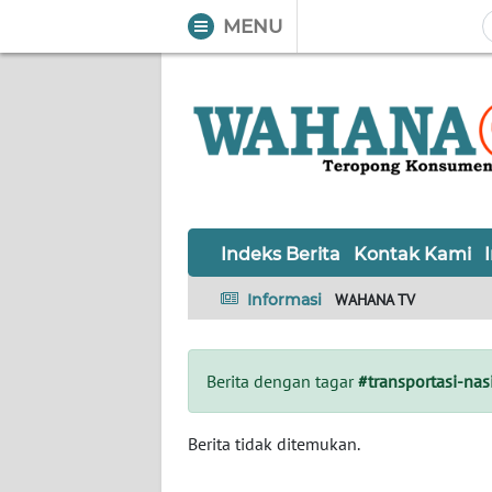
MENU
WAHANA
Tutup
TV
Informasi
INDEKS
BERITA
Indeks Berita
Kontak Kami
KONTAK
Informasi
WAHANA TV
KAMI
INFO
Berita dengan tagar
#transportasi-nas
IKLAN
TENTANG
Berita tidak ditemukan.
KAMI