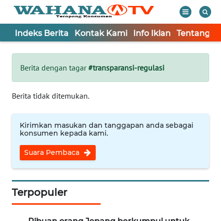
Indeks Berita
Kontak Kami
Info Iklan
Tentang K
WAHANA
Tutup
TV
Berita dengan tagar
#transparansi-regulasi
Informasi
Berita tidak ditemukan.
INDEKS
BERITA
Kirimkan masukan dan tanggapan anda sebagai
konsumen kepada kami.
KONTAK
Suara Pembaca
KAMI
INFO
IKLAN
Terpopuler
TENTANG