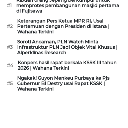
Ribuan orang Jepang berkumpul untuk
KAMI
#1
memprotes pembangunan masjid pertama
di Fujisawa
PEDOMAN
Keterangan Pers Ketua MPR RI, Usai
MEDIA
#2
Pertemuan dengan Presiden di Istana |
SIBER
Wahana Terkini
Soroti Ancaman, PLN Watch Minta
REDAKSI
#3
Infrastruktur PLN Jadi Objek Vital Khusus |
Alperklinas Research
KARIR
Konpers hasil rapat berkala KSSK III tahun
#4
2026 | Wahana Terkini
DISCLAIMER
Ngakak! Guyon Menkeu Purbaya ke Pjs
#5
Gubernur BI Destry usai Rapat KSSK |
Wahana Terkini
Wahana
News
Regional
WN
SUMUT