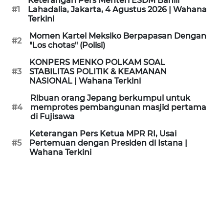
Keterangan Pers Menteri ESDM Bahlil
KAMI
#1
Lahadalia, Jakarta, 4 Agustus 2026 | Wahana
Terkini
PEDOMAN
Momen Kartel Meksiko Berpapasan Dengan
#2
MEDIA
"Los chotas" (Polisi)
SIBER
KONPERS MENKO POLKAM SOAL
#3
STABILITAS POLITIK & KEAMANAN
REDAKSI
NASIONAL | Wahana Terkini
Ribuan orang Jepang berkumpul untuk
KARIR
#4
memprotes pembangunan masjid pertama
di Fujisawa
DISCLAIMER
Keterangan Pers Ketua MPR RI, Usai
#5
Pertemuan dengan Presiden di Istana |
Wahana Terkini
Wahana
News
Regional
WN
SUMUT