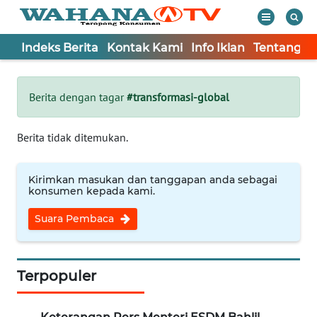
Indeks Berita
Kontak Kami
Info Iklan
Tentang K
WAHANA
Tutup
TV
Berita dengan tagar
#transformasi-global
Informasi
Berita tidak ditemukan.
INDEKS
BERITA
Kirimkan masukan dan tanggapan anda sebagai
konsumen kepada kami.
KONTAK
Suara Pembaca
KAMI
INFO
IKLAN
Terpopuler
TENTANG