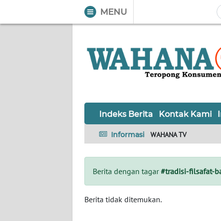
MENU
WAHANA
Tutup
TV
Informasi
INDEKS
BERITA
Indeks Berita
Kontak Kami
KONTAK
Informasi
WAHANA TV
KAMI
INFO
Berita dengan tagar
#tradisi-filsafat-b
IKLAN
TENTANG
Berita tidak ditemukan.
KAMI