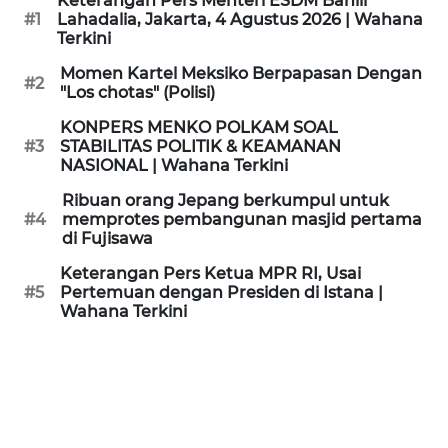
Keterangan Pers Menteri ESDM Bahlil
KAMI
#1
Lahadalia, Jakarta, 4 Agustus 2026 | Wahana
Terkini
PEDOMAN
Momen Kartel Meksiko Berpapasan Dengan
#2
MEDIA
"Los chotas" (Polisi)
SIBER
KONPERS MENKO POLKAM SOAL
#3
STABILITAS POLITIK & KEAMANAN
REDAKSI
NASIONAL | Wahana Terkini
Ribuan orang Jepang berkumpul untuk
KARIR
#4
memprotes pembangunan masjid pertama
di Fujisawa
DISCLAIMER
Keterangan Pers Ketua MPR RI, Usai
#5
Pertemuan dengan Presiden di Istana |
Wahana Terkini
Wahana
News
Regional
WN
SUMUT