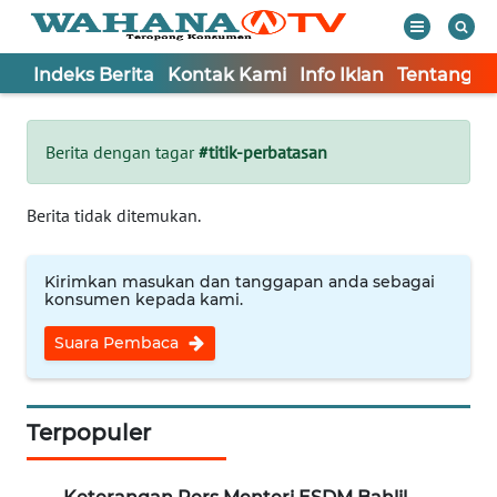
Indeks Berita
Kontak Kami
Info Iklan
Tentang K
WAHANA
Tutup
TV
Berita dengan tagar
#titik-perbatasan
Informasi
Berita tidak ditemukan.
INDEKS
BERITA
Kirimkan masukan dan tanggapan anda sebagai
konsumen kepada kami.
KONTAK
Suara Pembaca
KAMI
INFO
IKLAN
Terpopuler
TENTANG