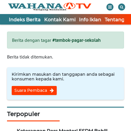
Indeks Berita
Kontak Kami
Info Iklan
Tentang K
WAHANA
Tutup
TV
Berita dengan tagar
#tembok-pagar-sekolah
Informasi
Berita tidak ditemukan.
INDEKS
BERITA
Kirimkan masukan dan tanggapan anda sebagai
konsumen kepada kami.
KONTAK
Suara Pembaca
KAMI
INFO
IKLAN
Terpopuler
TENTANG