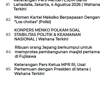
Keterangan Pers Menteri ESDM Bahlil
KAMI
#1
Lahadalia, Jakarta, 4 Agustus 2026 | Wahana
Terkini
PEDOMAN
Momen Kartel Meksiko Berpapasan Dengan
#2
MEDIA
"Los chotas" (Polisi)
SIBER
KONPERS MENKO POLKAM SOAL
#3
STABILITAS POLITIK & KEAMANAN
REDAKSI
NASIONAL | Wahana Terkini
Ribuan orang Jepang berkumpul untuk
KARIR
#4
memprotes pembangunan masjid pertama
di Fujisawa
DISCLAIMER
Keterangan Pers Ketua MPR RI, Usai
#5
Pertemuan dengan Presiden di Istana |
Wahana Terkini
Wahana
News
Regional
WN
SUMUT