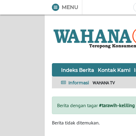
MENU
WAHANA
Tutup
TV
Informasi
INDEKS
BERITA
Indeks Berita
Kontak Kami
KONTAK
Informasi
WAHANA TV
KAMI
INFO
Berita dengan tagar
#tarawih-keliling
IKLAN
TENTANG
Berita tidak ditemukan.
KAMI