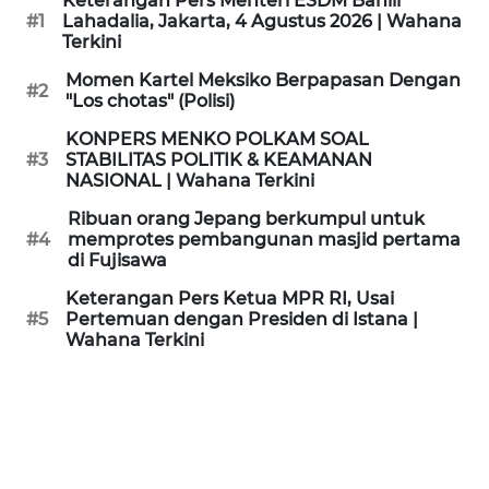
Keterangan Pers Menteri ESDM Bahlil
KAMI
#1
Lahadalia, Jakarta, 4 Agustus 2026 | Wahana
Terkini
PEDOMAN
Momen Kartel Meksiko Berpapasan Dengan
#2
MEDIA
"Los chotas" (Polisi)
SIBER
KONPERS MENKO POLKAM SOAL
#3
STABILITAS POLITIK & KEAMANAN
REDAKSI
NASIONAL | Wahana Terkini
Ribuan orang Jepang berkumpul untuk
KARIR
#4
memprotes pembangunan masjid pertama
di Fujisawa
DISCLAIMER
Keterangan Pers Ketua MPR RI, Usai
#5
Pertemuan dengan Presiden di Istana |
Wahana Terkini
Wahana
News
Regional
WN
SUMUT