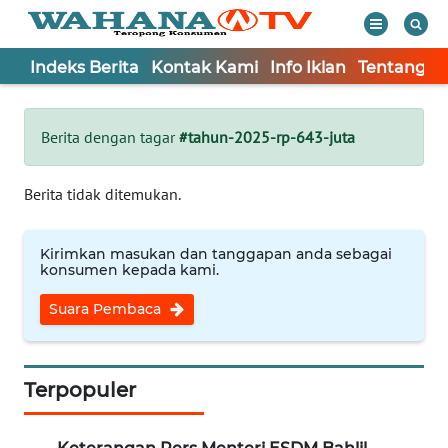
Indeks Berita
Kontak Kami
Info Iklan
Tentang K
WAHANA
Tutup
TV
Berita dengan tagar
#tahun-2025-rp-643-juta
Informasi
Berita tidak ditemukan.
INDEKS
BERITA
Kirimkan masukan dan tanggapan anda sebagai
konsumen kepada kami.
KONTAK
Suara Pembaca
KAMI
INFO
IKLAN
Terpopuler
TENTANG