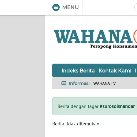
MENU
WAHANA
Tutup
TV
Informasi
INDEKS
BERITA
Indeks Berita
Kontak Kami
KONTAK
Informasi
WAHANA TV
KAMI
INFO
Berita dengan tagar
#surosoisnandar
IKLAN
TENTANG
Berita tidak ditemukan.
KAMI