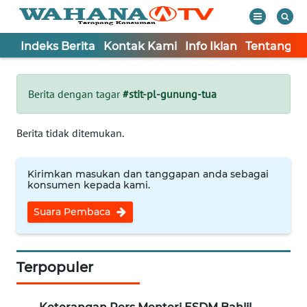
Indeks Berita
Kontak Kami
Info Iklan
Tentang K
WAHANA
Tutup
TV
Berita dengan tagar
#stit-pl-gunung-tua
Informasi
Berita tidak ditemukan.
INDEKS
BERITA
Kirimkan masukan dan tanggapan anda sebagai
konsumen kepada kami.
KONTAK
Suara Pembaca
KAMI
INFO
IKLAN
Terpopuler
TENTANG