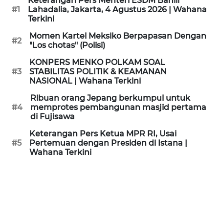
Keterangan Pers Menteri ESDM Bahlil
KAMI
#1
Lahadalia, Jakarta, 4 Agustus 2026 | Wahana
Terkini
PEDOMAN
Momen Kartel Meksiko Berpapasan Dengan
#2
MEDIA
"Los chotas" (Polisi)
SIBER
KONPERS MENKO POLKAM SOAL
#3
STABILITAS POLITIK & KEAMANAN
REDAKSI
NASIONAL | Wahana Terkini
Ribuan orang Jepang berkumpul untuk
KARIR
#4
memprotes pembangunan masjid pertama
di Fujisawa
DISCLAIMER
Keterangan Pers Ketua MPR RI, Usai
#5
Pertemuan dengan Presiden di Istana |
Wahana Terkini
Wahana
News
Regional
WN
SUMUT