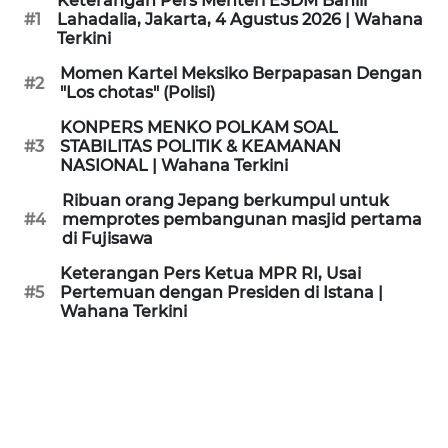
Keterangan Pers Menteri ESDM Bahlil
KAMI
#1
Lahadalia, Jakarta, 4 Agustus 2026 | Wahana
Terkini
PEDOMAN
Momen Kartel Meksiko Berpapasan Dengan
#2
MEDIA
"Los chotas" (Polisi)
SIBER
KONPERS MENKO POLKAM SOAL
#3
STABILITAS POLITIK & KEAMANAN
REDAKSI
NASIONAL | Wahana Terkini
Ribuan orang Jepang berkumpul untuk
KARIR
#4
memprotes pembangunan masjid pertama
di Fujisawa
DISCLAIMER
Keterangan Pers Ketua MPR RI, Usai
#5
Pertemuan dengan Presiden di Istana |
Wahana Terkini
Wahana
News
Regional
WN
SUMUT