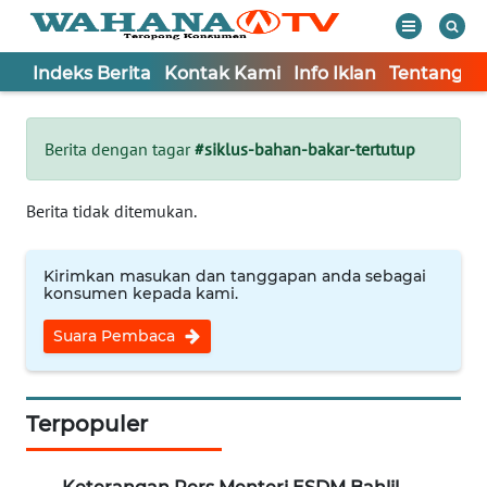
Indeks Berita
Kontak Kami
Info Iklan
Tentang K
WAHANA
Tutup
TV
Berita dengan tagar
#siklus-bahan-bakar-tertutup
Informasi
Berita tidak ditemukan.
INDEKS
BERITA
Kirimkan masukan dan tanggapan anda sebagai
konsumen kepada kami.
KONTAK
Suara Pembaca
KAMI
INFO
IKLAN
Terpopuler
TENTANG