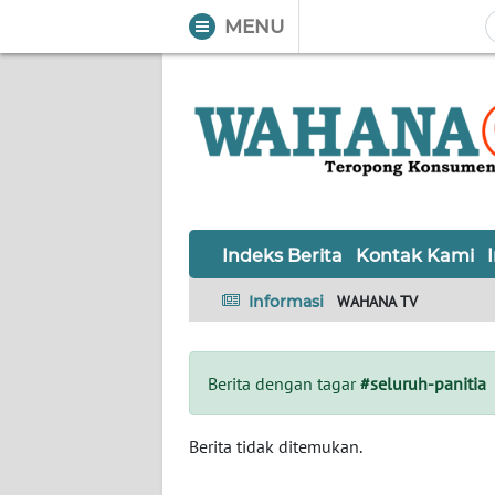
MENU
WAHANA
Tutup
TV
Informasi
INDEKS
BERITA
Indeks Berita
Kontak Kami
KONTAK
Informasi
WAHANA TV
KAMI
INFO
Berita dengan tagar
#seluruh-panitia
IKLAN
TENTANG
Berita tidak ditemukan.
KAMI