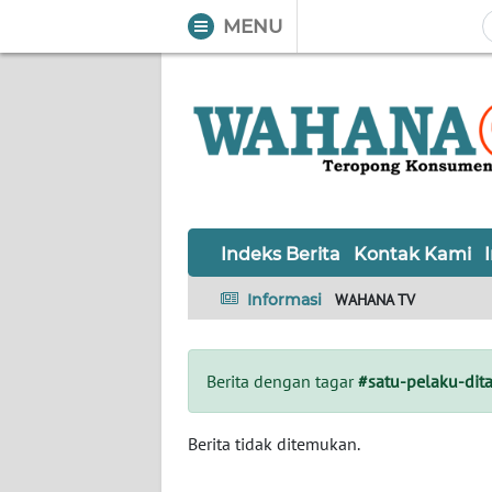
MENU
WAHANA
Tutup
TV
Informasi
INDEKS
BERITA
Indeks Berita
Kontak Kami
KONTAK
Informasi
WAHANA TV
KAMI
INFO
Berita dengan tagar
#satu-pelaku-dit
IKLAN
TENTANG
Berita tidak ditemukan.
KAMI