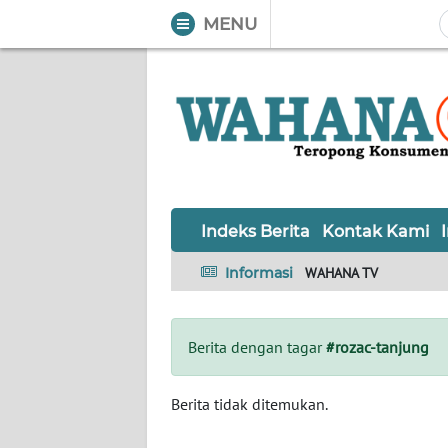
MENU
WAHANA
Tutup
TV
Informasi
INDEKS
BERITA
Indeks Berita
Kontak Kami
KONTAK
Informasi
WAHANA TV
KAMI
INFO
Berita dengan tagar
#rozac-tanjung
IKLAN
TENTANG
Berita tidak ditemukan.
KAMI