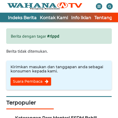
Indeks Berita
Kontak Kami
Info Iklan
Tentang K
WAHANA
Tutup
TV
Berita dengan tagar
#rlppd
Informasi
Berita tidak ditemukan.
INDEKS
BERITA
Kirimkan masukan dan tanggapan anda sebagai
konsumen kepada kami.
KONTAK
Suara Pembaca
KAMI
INFO
IKLAN
Terpopuler
TENTANG