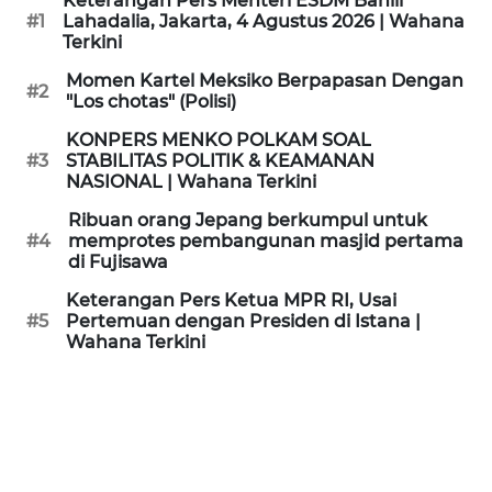
Keterangan Pers Menteri ESDM Bahlil
KAMI
#1
Lahadalia, Jakarta, 4 Agustus 2026 | Wahana
Terkini
PEDOMAN
Momen Kartel Meksiko Berpapasan Dengan
#2
MEDIA
"Los chotas" (Polisi)
SIBER
KONPERS MENKO POLKAM SOAL
#3
STABILITAS POLITIK & KEAMANAN
REDAKSI
NASIONAL | Wahana Terkini
Ribuan orang Jepang berkumpul untuk
KARIR
#4
memprotes pembangunan masjid pertama
di Fujisawa
DISCLAIMER
Keterangan Pers Ketua MPR RI, Usai
#5
Pertemuan dengan Presiden di Istana |
Wahana Terkini
Wahana
News
Regional
WN
SUMUT