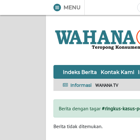
MENU
WAHANA
Tutup
TV
Informasi
INDEKS
BERITA
Indeks Berita
Kontak Kami
KONTAK
Informasi
WAHANA TV
KAMI
INFO
Berita dengan tagar
#ringkus-kasus-p
IKLAN
TENTANG
Berita tidak ditemukan.
KAMI