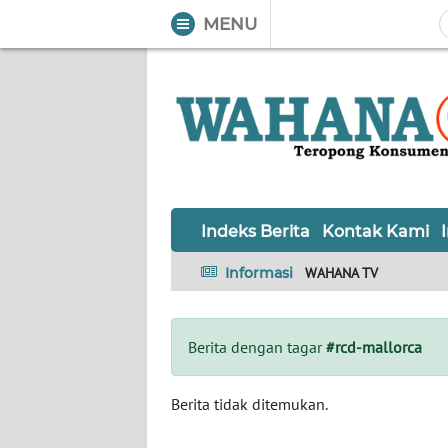
MENU
WAHANA
Tutup
TV
Informasi
INDEKS
BERITA
Indeks Berita
Kontak Kami
KONTAK
Informasi
WAHANA TV
KAMI
INFO
Berita dengan tagar
#rcd-mallorca
IKLAN
TENTANG
Berita tidak ditemukan.
KAMI